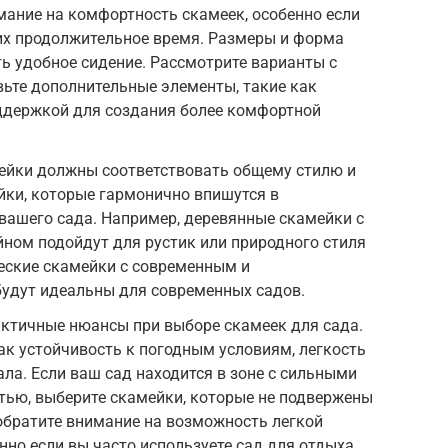
ание на комфортность скамеек, особенно если
их продолжительное время. Размеры и форма
ь удобное сидение. Рассмотрите варианты с
ьте дополнительные элементы, такие как
оддержкой для создания более комфортной
мейки должны соответствовать общему стилю и
йки, которые гармонично впишутся в
вашего сада. Например, деревянные скамейки с
ном подойдут для рустик или природного стиля
ческие скамейки с современным и
удут идеальны для современных садов.
актичные нюансы при выборе скамеек для сада.
ак устойчивость к погодным условиям, легкость
ала. Если ваш сад находится в зоне с сильными
тью, выберите скамейки, которые не подвержены
обратите внимание на возможность легкой
енно если вы часто используете сад для отдыха