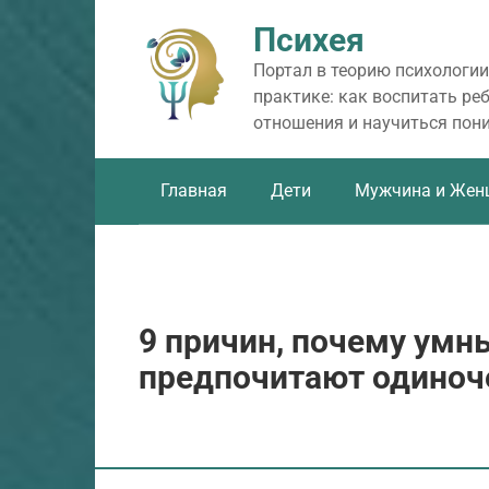
Перейти
Психея
к
контенту
Портал в теорию психологии
практике: как воспитать ре
отношения и научиться пон
Главная
Дети
Мужчина и Жен
9 причин, почему ум
предпочитают одиноч