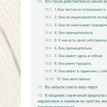
Кто такая действительно умная 
1.Она честна по отношению к 
2. Она не зацикливается на па
3. Она не закатывает скандал
4. Она принципиальна
5. У нее есть свой собственны
6. Она проницательна
7. Она живет здесь и сейчас
8. Она умеет прощать
9. Она живет в гармонии с со
10. Она женственна
Вы забыли съесть весь пирог
В общении с мужчиной предполаг
недомолвок и намеков на чувства, ж
женские инсинуации.