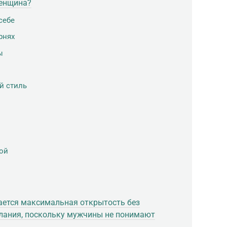
женщина?
себе
рнях
ы
й стиль
бой
ается максимальная открытость без
елания, поскольку мужчины не понимают