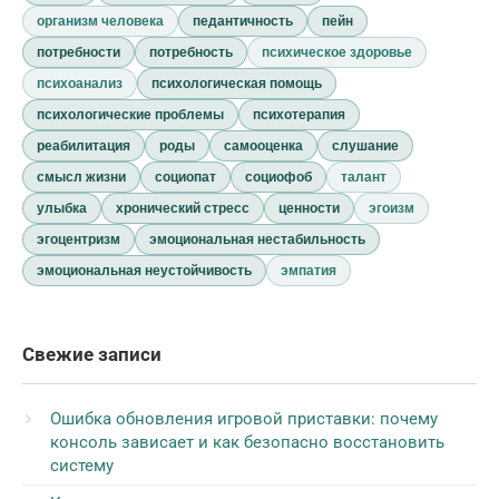
организм человека
педантичность
пейн
потребности
потребность
психическое здоровье
психоанализ
психологическая помощь
психологические проблемы
психотерапия
реабилитация
роды
самооценка
слушание
смысл жизни
социопат
социофоб
талант
улыбка
хронический стресс
ценности
эгоизм
эгоцентризм
эмоциональная нестабильность
эмоциональная неустойчивость
эмпатия
Свежие записи
Ошибка обновления игровой приставки: почему
консоль зависает и как безопасно восстановить
систему