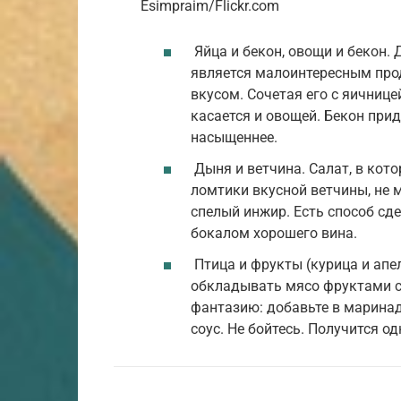
Esimpraim/Flickr.com
Яйца и бекон, овощи и бекон. Д
является малоинтересным про
вкусом. Сочетая его с яичнице
касается и овощей. Бекон прид
насыщеннее.
Дыня и ветчина. Салат, в кот
ломтики вкусной ветчины, не
спелый инжир. Есть способ сде
бокалом хорошего вина.
Птица и фрукты (курица и апел
обкладывать мясо фруктами со
фантазию: добавьте в маринад
соус. Не бойтесь. Получится о