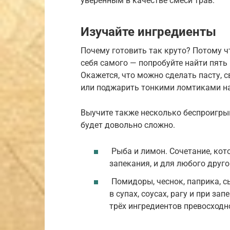
уверенным в качестве смеси трав.
Изучайте ингредиенты
Почему готовить так круто? Потому чт
себя самого — попробуйте найти пять
Окажется, что можно сделать пасту, св
или поджарить тонкими ломтиками на
Выучите также несколько беспроигры
будет довольно сложно.
Рыба и лимон. Сочетание, кот
запекания, и для любого друг
Помидоры, чеснок, паприка, с
в супах, соусах, рагу и при за
трёх ингредиентов превосходн