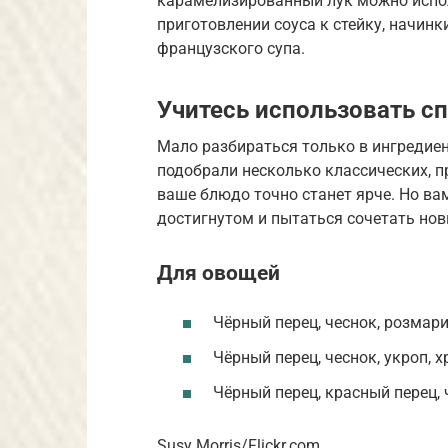
карамелизированный лук можно испол
приготовлении соуса к стейку, начин
французского супа.
Учитесь использовать с
Мало разбираться только в ингредиен
подобрали несколько классических, 
ваше блюдо точно станет ярче. Но ва
достигнутом и пытаться сочетать нов
Для овощей
Чёрный перец, чеснок, розмари
Чёрный перец, чеснок, укроп, х
Чёрный перец, красный перец, ч
Susy Morris/Flickr.com