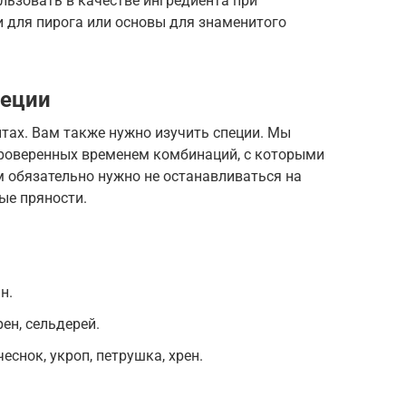
ьзовать в качестве ингредиента при
ки для пирога или основы для знаменитого
пеции
тах. Вам также нужно изучить специи. Мы
проверенных временем комбинаций, с которыми
м обязательно нужно не останавливаться на
ые пряности.
н.
рен, сельдерей.
еснок, укроп, петрушка, хрен.