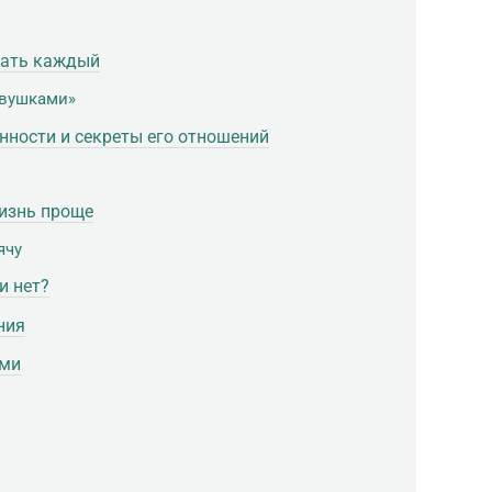
нать каждый
евушками»
нности и секреты его отношений
жизнь проще
ячу
и нет?
ния
ьми