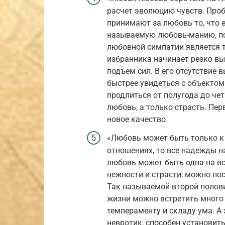
расчет эволюцию чувств. Проб
принимают за любовь то, что е
называемую любовь-манию, п
любовной симпатии является т
избранника начинает резко в
подъем сил. В его отсутствие
быстрее увидеться с объектом
продлиться от полугода до чет
любовь, а только страсть. Пе
новое качество.
«Любовь может быть только к 
отношениях, то все надежды н
любовь может быть одна на всю
нежности и страсти, можно по
Так называемой второй половин
жизни можно встретить много
темпераменту и складу ума. А 
невротик, способен установит