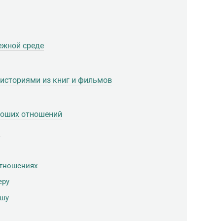
ежной среде
 историями из книг и фильмов
ороших отношений
?
отношениях
еру
ушу