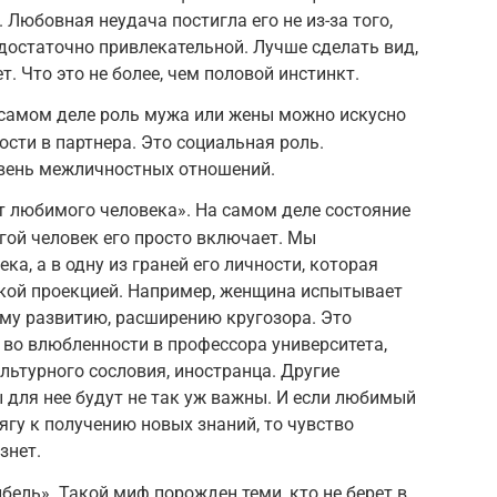
 Любовная неудача постигла его не из-за того,
едостаточно привлекательной. Лучше сделать вид,
т. Что это не более, чем половой инстинкт.
 самом деле роль мужа или жены можно искусно
сти в партнера. Это социальная роль.
вень межличностных отношений.
т любимого человека». На самом деле состояние
угой человек его просто включает. Мы
ка, а в одну из граней его личности, которая
ской проекцией. Например, женщина испытывает
му развитию, расширению кругозора. Это
во влюбленности в профессора университета,
льтурного сословия, иностранца. Другие
для нее будут не так уж важны. И если любимый
ягу к получению новых знаний, то чувство
знет.
бель». Такой миф порожден теми, кто не берет в