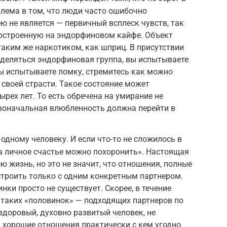
лема в том, что люди часто ошибочно
ю не является — первичный всплеск чувств, так
остроенную на эндорфиновом кайфе. Объект
аким же наркотиком, как шприц. В присутствии
ыделяться эндорфиновая группа, вы испытываете
 вы испытываете ломку, стремитесь как можно
 своей страсти. Такое состояние может
ырех лет. То есть обречена на умирание не
рвоначальная влюбленность должна перейти в
одному человеку. И если что-то не сложилось в
а личное счастье можно похоронить». Настоящая
 жизнь, но это не значит, что отношения, полные
строить только с одним конкретным партнером.
ки просто не существует. Скорее, в течение
 таких «половинок» — подходящих партнеров по
здоровый, духовно развитый человек, не
ь хорошие отношения практически с кем угодно.