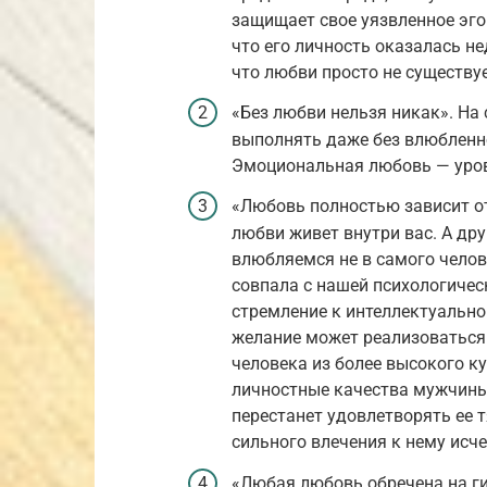
защищает свое уязвленное эго.
что его личность оказалась н
что любви просто не существуе
«Без любви нельзя никак». На
выполнять даже без влюбленно
Эмоциональная любовь — уро
«Любовь полностью зависит о
любви живет внутри вас. А др
влюбляемся не в самого челове
совпала с нашей психологиче
стремление к интеллектуально
желание может реализоваться 
человека из более высокого ку
личностные качества мужчины 
перестанет удовлетворять ее т
сильного влечения к нему исче
«Любая любовь обречена на ги