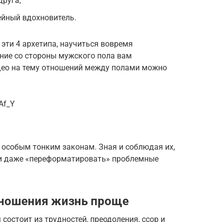
друга;
ейный вдохновитель.
 эти 4 архетипа, научиться вовремя
ние со стороны мужского пола вам
део на тему отношений между полами можно
Af_Y
я особым тонким законам. Зная и соблюдая их,
и даже «переформатировать» проблемные
тношения жизнь проще
состоит из трудностей, преодоления, ссор и