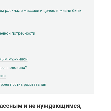
ом раскладе миссией и целью в жизни быть
ренной потребности
имым мужчиной
орая половина?
ния
троен против расставания
лассным и не нуждающимся,