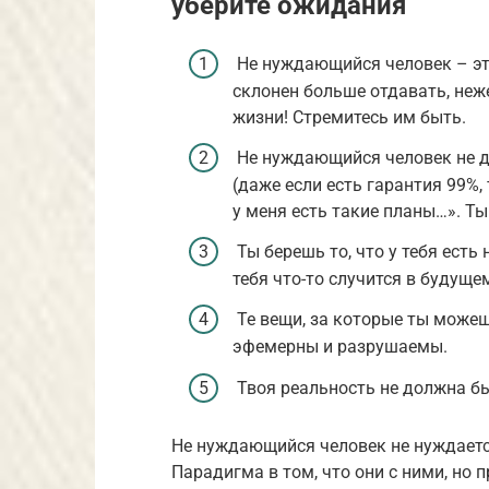
уберите ожидания
Не нуждающийся человек – это
склонен больше отдавать, неже
жизни! Стремитесь им быть.
Не нуждающийся человек не ду
(даже если есть гарантия 99%,
у меня есть такие планы…». Ты
Ты берешь то, что у тебя есть
тебя что-то случится в будуще
Те вещи, за которые ты можеш
эфемерны и разрушаемы.
Твоя реальность не должна бы
Не нуждающийся человек не нуждается 
Парадигма в том, что они с ними, но п