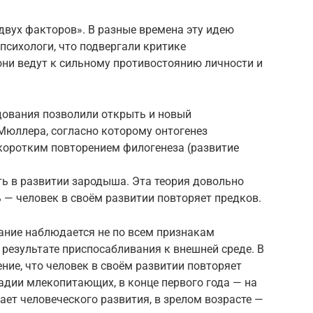
двух факторов». В разные времена эту идею
психологи, что подвергали критике
они ведут к сильному противостоянию личности и
едования позволили открыть и новый
.Мюллера, согласно которому онтогенез
 коротким повторением филогенеза (развитие
ь в развитии зародыша. Эта теория довольно
ь — человек в своём развитии повторяет предков.
ание наблюдается не по всем признакам
 результате приспосабливания к внешней среде. В
ение, что человек в своём развитии повторяет
тадии млекопитающих, в конце первого года — на
ает человеческого развития, в зрелом возрасте —