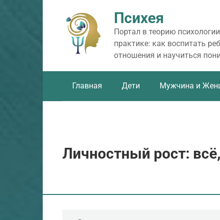
Перейти
Психея
к
контенту
Портал в теорию психологии
практике: как воспитать ре
отношения и научиться пон
Главная
Дети
Мужчина и Жен
Личностный рост: всё,