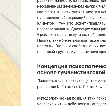
развития личности, ее взаимодействие
несомненным феноменом науки о чело
свете его ценности, уникальности и н
направления обращающийся за помощ
Клиентом – тем, кто может управлять
преобразовывать. Движущие силы раз
Фрейдом, пошли по пути полной пред
Направление бихевиоризма также сни
поступки. Главным свойством личнос
порочный круг стимулов внешней сред
Концепция психологичес
основе гуманистической
Личность клиента стоит в центре мет
развивали К. Роджерс, Ф. Перлз, В. Фр
Методологическая позиция этих психо
человека жить и действовать, опреде