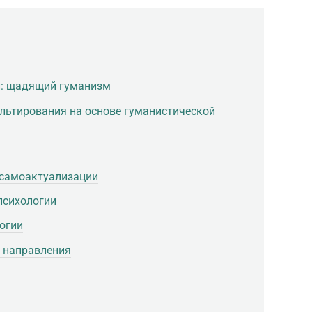
и: щадящий гуманизм
льтирования на основе гуманистической
к самоактуализации
психологии
огии
 направления