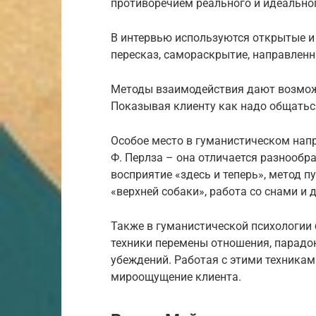
противоречием реального и идеальног
В интервью используются открытые и
пересказ, самораскрытие, направлен
Методы взаимодействия дают возможн
Показывая клиенту как надо общаться
Особое место в гуманистическом нап
Ф. Перлза – она отличается разнообр
восприятие «здесь и теперь», метод пу
«верхней собаки», работа со снами и д
Также в гуманистической психологии
техники перемены отношения, парадо
убеждений. Работая с этими техникам
мироощущение клиента.