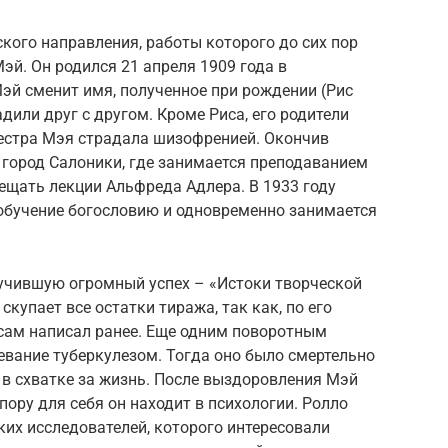
кого направления, работы которого до сих пор
эй. Он родился 21 апреля 1909 года в
эй сменит имя, полученное при рождении (Рис
дили друг с другом. Кроме Риса, его родители
сестра Мэя страдала шизофренией. Окончив
 город Салоники, где занимается преподаванием
ещать лекции Альфреда Адлера. В 1933 году
 обучение богословию и одновременно занимается
лучившую огромный успех – «Истоки творческой
скупает все остатки тиража, так как, по его
о сам написал ранее. Еще одним поворотным
евание туберкулезом. Тогда оно было смертельно
 в схватке за жизнь. После выздоровления Мэй
пору для себя он находит в психологии. Ролло
их исследователей, которого интересовали