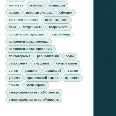
личность
мимики
мотивация
невроз
нервная система
обморок
организм человека
педантичность
пейн
потребности
потребность
психическое здоровье
психоанализ
психологическая помощь
психологические проблемы
психотерапия
реабилитация
роды
самооценка
слушание
смысл жизни
сопор
социопат
социофоб
талант
улыбка
хронический стресс
ценности
эгоизм
эгоцентризм
эмоциональная нестабильность
эмоциональная неустойчивость