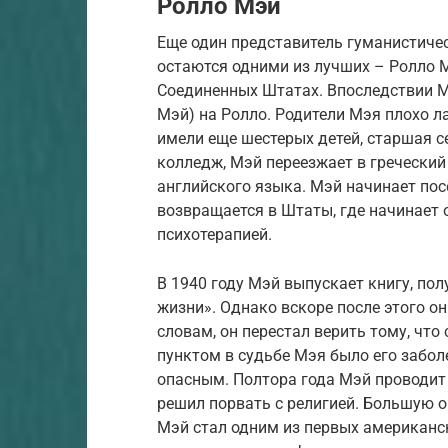
Ролло Мэй
Еще один представитель гуманистичес
остаются одними из лучших – Ролло М
Соединенных Штатах. Впоследствии М
Мэй) на Ролло. Родители Мэя плохо ла
имели еще шестерых детей, старшая 
колледж, Мэй переезжает в греческий
английского языка. Мэй начинает пос
возвращается в Штаты, где начинает
психотерапией.
В 1940 году Мэй выпускает книгу, по
жизни». Однако вскоре после этого он 
словам, он перестал верить тому, чт
пунктом в судьбе Мэя было его забол
опасным. Полтора года Мэй проводит
решил порвать с религией. Большую о
Мэй стал одним из первых американск