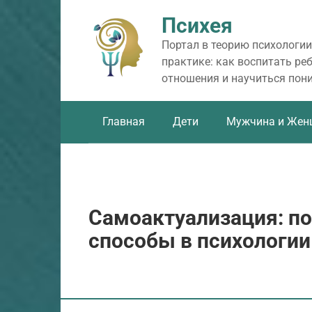
Перейти
Психея
к
контенту
Портал в теорию психологии
практике: как воспитать ре
отношения и научиться пон
Главная
Дети
Мужчина и Жен
Самоактуализация: по
способы в психологии