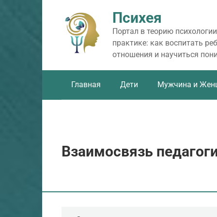
Перейти
Психея
к
контенту
Портал в теорию психологии
практике: как воспитать ре
отношения и научиться пон
Главная
Дети
Мужчина и Жен
Взаимосвязь педагоги