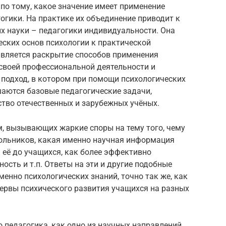
 по тому, какое значение имеет применение
гогики. На практике их объединение приводит к
х науки – педагогики индивидуальности. Она
еских основ психологии к практической
 является раскрытие способов применения
 своей профессиональной деятельности и
 подход, в котором при помощи психологических
шаются базовые педагогические задачи,
тво отечественных и зарубежных учёных.
м, вызывающих жаркие споры на тему того, чему
ольников, какая именно научная информация
 её до учащихся, как более эффективно
ость и т.п. Ответы на эти и другие подобные
енно психологических знаний, точно так же, как
зервы психического развития учащихся на разных
о педагогика, как одно из научных направлений,