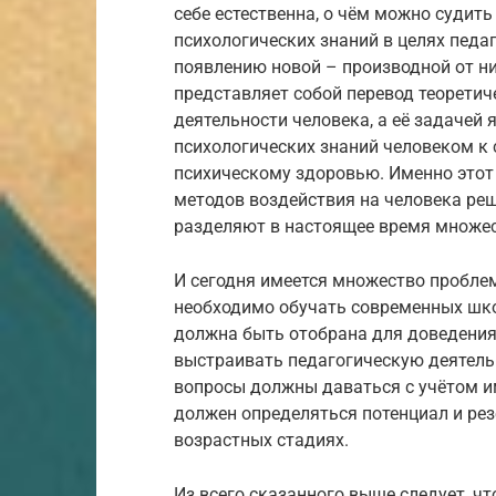
себе естественна, о чём можно судить
психологических знаний в целях педа
появлению новой – производной от ни
представляет собой перевод теоретич
деятельности человека, а её задачей
психологических знаний человеком к
психическому здоровью. Именно этот
методов воздействия на человека ре
разделяют в настоящее время множес
И сегодня имеется множество пробле
необходимо обучать современных шк
должна быть отобрана для доведения
выстраивать педагогическую деятельн
вопросы должны даваться с учётом им
должен определяться потенциал и ре
возрастных стадиях.
Из всего сказанного выше следует, чт