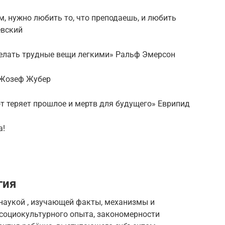
, нужно любить то, что преподаешь, и любить
евский
делать трудные вещи легкими» Ральф Эмерсон
 Жозеф Жубер
от теряет прошлое и мертв для будущего» Еврипид
а!
гия
 наукой , изучающей факты, механизмы и
социокультурного опыта, закономерности