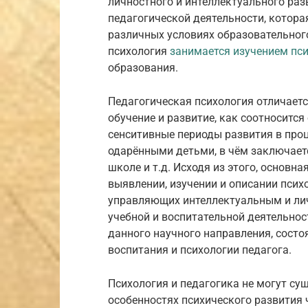
личностного и интеллектуального ра
педагогической деятельности, котора
различных условиях образовательного
психология
занимается изучением пси
образования.
Педагогическая психология отличаетс
обучение и развитие, как соотносится
сенситивные периоды развития в проц
одарёнными детьми, в чём заключаетс
школе и т.д. Исходя из этого, основн
выявлении, изучении и описании псих
управляющих интеллектуальным и ли
учебной и воспитательной деятельност
данного научного направления, состо
воспитания и психологии педагога.
Психология и педагогика не могут сущ
особенностях психического развития 