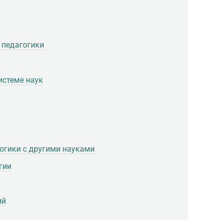
 педагогики
истеме наук
гогики с другими науками
гии
ий