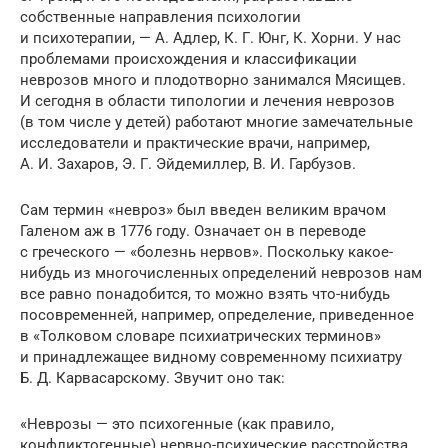
собственные направления психологии
и психотерапии, — А. Адлер, К. Г. Юнг, К. Хорни. У нас
проблемами происхождения и классификации
неврозов много и плодотворно занимался Мясищев.
И сегодня в области типологии и лечения неврозов
(в том числе у детей) работают многие замечательные
исследователи и практические врачи, например,
А. И. Захаров, Э. Г. Эйдемиллер, В. И. Гарбузов.
Сам термин «невроз» был введен великим врачом
Галеном аж в 1776 году. Означает он в переводе
с греческого — «болезнь нервов». Поскольку какое-
нибудь из многочисленных определений неврозов нам
все равно понадобится, то можно взять что-нибудь
посовременней, например, определение, приведенное
в «Толковом словаре психиатрических терминов»
и принадлежащее видному современному психиатру
Б. Д. Карвасарскому. Звучит оно так:
«Неврозы — это психогенные (как правило,
конфликтогенные) нервно-психические расстройства,