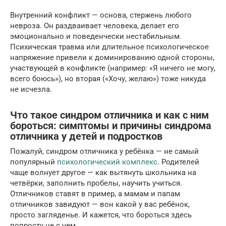
Внутренний конфликт — основа, стержень любого
невроза. Он раздваивает человека, делает его
эмоционально и поведенчески нестабильным.
Психическая травма или длительное психологическое
напряжение привели к доминированию одной стороны,
участвующей в конфликте (например: «Я ничего не могу,
всего боюсь»), но вторая («Хочу, желаю») тоже никуда
не исчезла.
Что такое синдром отличника и как с ним
бороться: симптомы и причины синдрома
отличника у детей и подростков
Пожалуй, синдром отличника у ребёнка — не самый
популярный
психологический комплекс
. Родителей
чаще волнует другое — как вытянуть школьника на
четвёрки, заполнить пробелы, научить учиться.
Отличников ставят в пример, а мамам и папам
отличников завидуют — вон какой у вас ребёнок,
просто загляденье. И кажется, что бороться здесь
попросту не с чем.