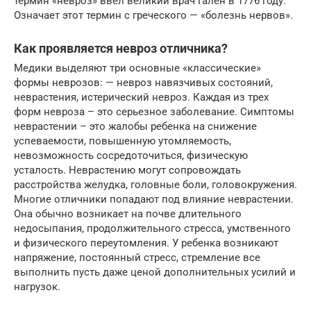
термин «невроз» ввел великий врач Гален в 1776 году.
Означает этот термин с греческого — «болезнь нервов».
Как проявляется невроз отличника?
Медики выделяют три основные «классические»
формы неврозов: — невроз навязчивых состояний,
неврастения, истерический невроз. Каждая из трех
форм невроза – это серьезное заболевание. Симптомы
неврастении – это жалобы ребенка на снижение
успеваемости, повышенную утомляемость,
невозможность сосредоточиться, физическую
усталость. Неврастению могут сопровождать
расстройства желудка, головные боли, головокружения.
Многие отличники попадают под влияние неврастении.
Она обычно возникает на почве длительного
недосыпания, продолжительного стресса, умственного
и физического переутомления. У ребенка возникают
напряжение, постоянный стресс, стремление все
выполнить пусть даже ценой дополнительных усилий и
нагрузок.