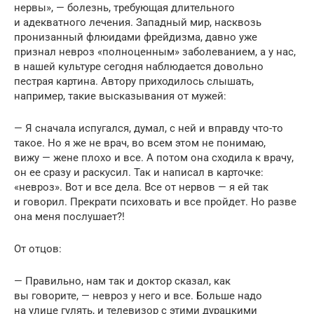
нервы», — болезнь, требующая длительного
и адекватного лечения. Западный мир, насквозь
пронизанный флюидами фрейдизма, давно уже
признал невроз «полноценным» заболеванием, а у нас,
в нашей культуре сегодня наблюдается довольно
пестрая картина. Автору приходилось слышать,
например, такие высказывания от мужей:
— Я сначала испугался, думал, с ней и вправду что-то
такое. Но я же не врач, во всем этом не понимаю,
вижу — жене плохо и все. А потом она сходила к врачу,
он ее сразу и раскусил. Так и написал в карточке:
«невроз». Вот и все дела. Все от нервов — я ей так
и говорил. Прекрати психовать и все пройдет. Но разве
она меня послушает?!
От отцов:
— Правильно, нам так и доктор сказал, как
вы говорите, — невроз у него и все. Больше надо
на улице гулять, и телевизор с этими дурацкими