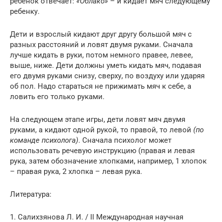
ребенок отвечает:
«Облако»
– и кидает мяч следующему
ребенку.
Дети и взрослый кидают друг другу большой мяч с
разных расстояний и ловят двумя руками. Сначала
лучше кидать в руки, потом немного правее, левее,
выше, ниже. Дети должны уметь кидать мяч, подавая
его двумя руками снизу, сверху, по воздуху или ударяя
об пол. Надо стараться не прижимать мяч к себе, а
ловить его только руками.
На следующем этапе игры, дети ловят мяч двумя
руками, а кидают одной рукой, то правой, то левой
(по
команде психолога)
. Сначала психолог может
использовать речевую инструкцию (правая и левая
рука, затем обозначение хлопками, например, 1 хлопок
– правая рука, 2 хлопка – левая рука.
Литература:
1. Салихзянова Л. И. / II Международная научная