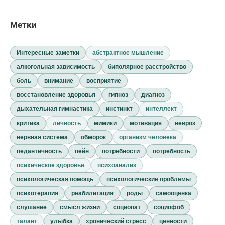
Метки
Интересные заметки
абстрактное мышление
алкогольная зависимость
биполярное расстройство
боль
внимание
восприятие
восстановление здоровья
гипноз
диагноз
дыхательная гимнастика
инстинкт
интеллект
критика
личность
мимики
мотивация
невроз
нервная система
обморок
организм человека
педантичность
пейн
потребности
потребность
психическое здоровье
психоанализ
психологическая помощь
психологические проблемы
психотерапия
реабилитация
роды
самооценка
слушание
смысл жизни
социопат
социофоб
талант
улыбка
хронический стресс
ценности