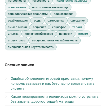
потребности
потребность
психическое здоровье
психоанализ
психологическая помощь
психологические проблемы
психотерапия
реабилитация
роды
самооценка
слушание
смысл жизни
социопат
социофоб
талант
улыбка
хронический стресс
ценности
эгоизм
эгоцентризм
эмоциональная нестабильность
эмоциональная неустойчивость
Свежие записи
Ошибка обновления игровой приставки: почему
консоль зависает и как безопасно восстановить
систему
Какие неисправности телевизора можно устранить
без замены дорогостоящей матрицы