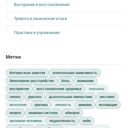
Выгорание и восстановление
Тревога и панические атаки
Практики и упражнения
Метки
Интересные заметки
алкогольная зависимость
биполярное расстройство
боль
внимание
восприятие
восстановление здоровья
гештальт
гипноз
диагноз
дыхательная гимнастика
инстинкт
интеллект
критика
личность
мимики
мотивация
невроз
нервная система
обморок
организм человека
педантичность
пейн