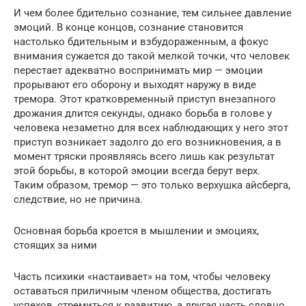
И чем более бдительно сознание, тем сильнее давление
эмоций. В конце концов, сознание становится
настолько бдительным и взбудораженным, а фокус
внимания сужается до такой мелкой точки, что человек
перестает адекватно воспринимать мир — эмоции
прорывают его оборону и выходят наружу в виде
тремора. Этот кратковременный приступ внезапного
дрожания длится секунды, однако борьба в голове у
человека незаметно для всех наблюдающих у него этот
приступ возникает задолго до его возникновения, а в
момент тряски проявляясь всего лишь как результат
этой борьбы, в которой эмоции всегда берут верх.
Таким образом, тремор — это только верхушка айсберга,
следствие, но не причина.
Основная борьба кроется в мышлении и эмоциях,
стоящих за ними
Часть психики «настаивает» на том, чтобы человеку
оставаться приличным членом общества, достигать
успехов, стремиться к развитию, а другая часть словно