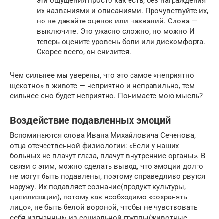
эти ощущения просто как есть, без награждения
их названиями и описаниями. Прочувствуйте их,
но не давайте оценок или названий. Слова —
выключите. Это ужасно сложно, но можно И
теперь оцените уровень боли или дискомфорта.
Скорее всего, он снизится.
Чем сильнее мы уверены, что это самое «неприятно
щекотно» в животе — неприятно и неправильно, тем
сильнее оно будет неприятно. Понимаете мою мысль?
Воздействие подавленных эмоций
Вспоминаются слова Ивана Михайловича Сеченова,
отца отечественной физиологии: «Если у наших
больных не плачут глаза, плачут внутренние органы». В
связи с этим, можно сделать вывод, что эмоции долго
не могут быть подавлены, поэтому справедливо рвутся
наружу. Их подавляет сознание(продукт культуры,
цивилизации), потому как необходимо «сохранять
лицо», не быть белой вороной, чтобы не чувствовать
себя изгнанным из социальной группы(животные