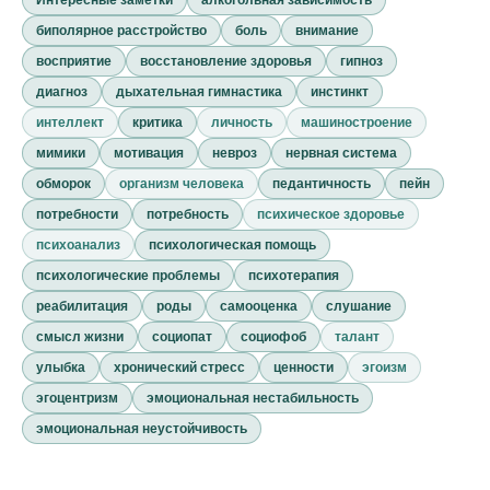
биполярное расстройство
боль
внимание
восприятие
восстановление здоровья
гипноз
диагноз
дыхательная гимнастика
инстинкт
интеллект
критика
личность
машиностроение
мимики
мотивация
невроз
нервная система
обморок
организм человека
педантичность
пейн
потребности
потребность
психическое здоровье
психоанализ
психологическая помощь
психологические проблемы
психотерапия
реабилитация
роды
самооценка
слушание
смысл жизни
социопат
социофоб
талант
улыбка
хронический стресс
ценности
эгоизм
эгоцентризм
эмоциональная нестабильность
эмоциональная неустойчивость