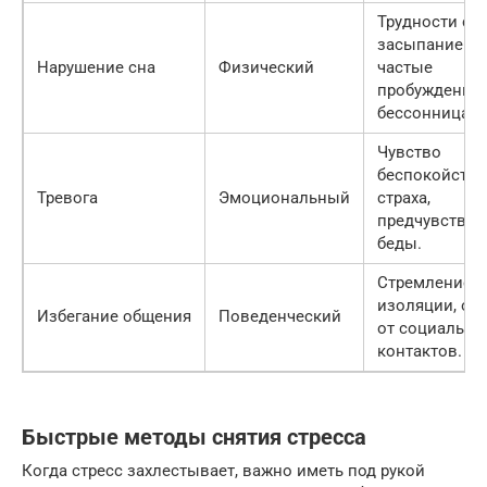
Трудности с
засыпанием,
Нарушение сна
Физический
частые
пробуждения,
бессонница.
Чувство
беспокойства
Тревога
Эмоциональный
страха,
предчувствие
беды.
Стремление к
изоляции, от
Избегание общения
Поведенческий
от социальны
контактов.
Быстрые методы снятия стресса
Когда стресс захлестывает, важно иметь под рукой