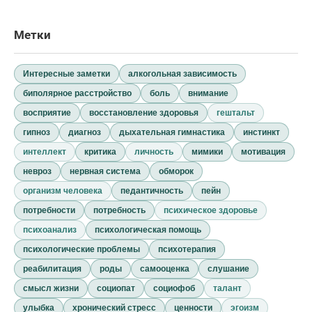
Метки
Интересные заметки
алкогольная зависимость
биполярное расстройство
боль
внимание
восприятие
восстановление здоровья
гештальт
гипноз
диагноз
дыхательная гимнастика
инстинкт
интеллект
критика
личность
мимики
мотивация
невроз
нервная система
обморок
организм человека
педантичность
пейн
потребности
потребность
психическое здоровье
психоанализ
психологическая помощь
психологические проблемы
психотерапия
реабилитация
роды
самооценка
слушание
смысл жизни
социопат
социофоб
талант
улыбка
хронический стресс
ценности
эгоизм