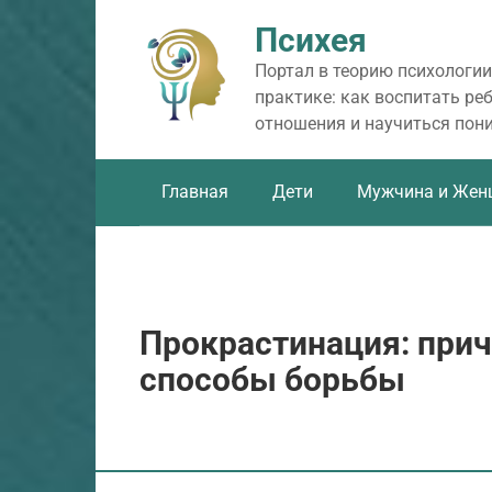
Перейти
Психея
к
контенту
Портал в теорию психологии
практике: как воспитать ре
отношения и научиться пон
Главная
Дети
Мужчина и Жен
Прокрастинация: при
способы борьбы