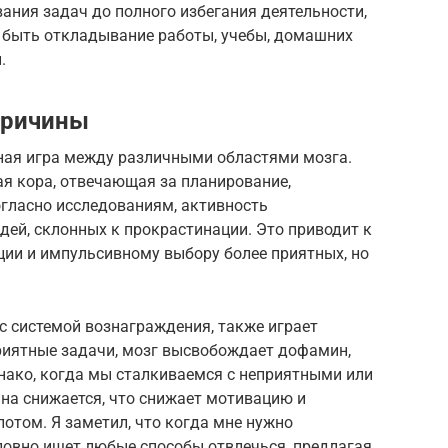
ания задач до полного избегания деятельности,
быть откладывание работы, учебы, домашних
.
причины
ная игра между различными областями мозга.
я кора, отвечающая за планирование,
огласно исследованиям, активность
ей, склонных к прокрастинации. Это приводит к
ции и импульсивному выбору более приятных, но
с системой вознаграждения, также играет
риятные задачи, мозг высвобождает дофамин,
нако, когда мы сталкиваемся с неприятными или
а снижается, что снижает мотивацию и
потом. Я заметил, что когда мне нужно
ловно ищет любые способы отвлечься, предлагая