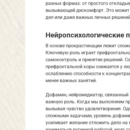
разных формах: от простого откладыв
вызывающей дискомфорт. Это может 
дел или даже важных личных решений
Нейропсихологические 
В основе прокрастинации лежит слож
Ключевую роль играет префронтальна
самоконтроль и принятие решений. С
префронтальной коры снижается у люд
ослаблению способности к концентра
менее важных занятий.
Дофамин, нейромедиатор, связанный 
важную роль. Когда мы выполняем п
вызывая чувство удовлетворения. Од
сложными задачами, уровень дофамин
усиливает желание отложить дело на 
заниматься рутинной работой, мозг с