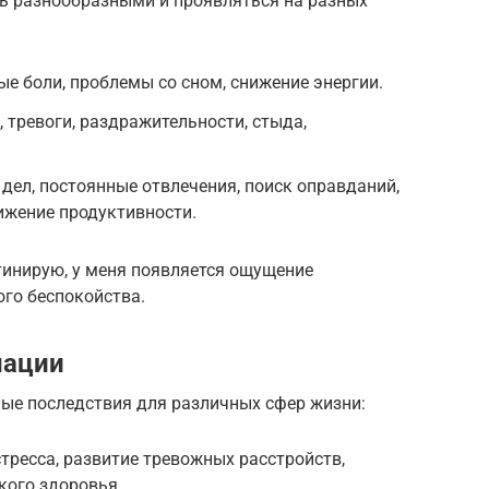
ь разнообразными и проявляться на разных
ые боли, проблемы со сном, снижение энергии.
 тревоги, раздражительности, стыда,
дел, постоянные отвлечения, поиск оправданий,
нижение продуктивности.
стинирую, у меня появляется ощущение
го беспокойства.
нации
ые последствия для различных сфер жизни:
тресса, развитие тревожных расстройств,
кого здоровья.