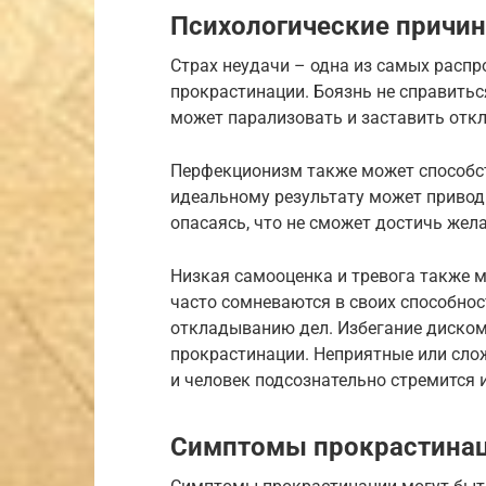
Психологические причи
Страх неудачи – одна из самых расп
прокрастинации. Боязнь не справитьс
может парализовать и заставить отк
Перфекционизм также может способст
идеальному результату может приводи
опасаясь, что не сможет достичь жел
Низкая самооценка и тревога также м
часто сомневаются в своих способнос
откладыванию дел. Избегание диском
прокрастинации. Неприятные или сло
и человек подсознательно стремится 
Симптомы прокрастина