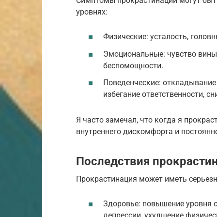
Симптомы прокрастинации могут быт
уровнях:
Физические: усталость, головн
Эмоциональные: чувство вины,
беспомощности.
Поведенческие: откладывание 
избегание ответственности, с
Я часто замечал, что когда я прокра
внутреннего дискомфорта и постоянно
Последствия прокрасти
Прокрастинация может иметь серьезн
Здоровье: повышение уровня с
депрессии, ухудшение физичес