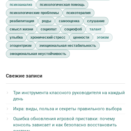
психоанализ
психологическая помощь
психологические проблемы
психотерапия
реабилитация
роды
самооценка
слушание
смысл жизни
социопат
социофоб
талант
улыбка
хронический стресс
ценности
эгоизм
эгоцентризм
эмоциональная нестабильность
эмоциональная неустойчивость
Свежие записи
Три инструмента классного руководителя на каждый
день
Икра: виды, польза и секреты правильного выбора
Ошибка обновления игровой приставки: почему
консоль зависает и как безопасно восстановить