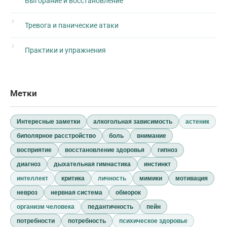
Выгорание и восстановление
Тревога и панические атаки
Практики и упражнения
Метки
Интересные заметки
алкогольная зависимость
астеник
биполярное расстройство
боль
внимание
восприятие
восстановление здоровья
гипноз
диагноз
дыхательная гимнастика
инстинкт
интеллект
критика
личность
мимики
мотивация
невроз
нервная система
обморок
организм человека
педантичность
пейн
потребности
потребность
психическое здоровье