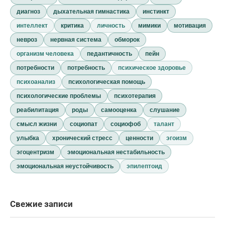
диагноз
дыхательная гимнастика
инстинкт
интеллект
критика
личность
мимики
мотивация
невроз
нервная система
обморок
организм человека
педантичность
пейн
потребности
потребность
психическое здоровье
психоанализ
психологическая помощь
психологические проблемы
психотерапия
реабилитация
роды
самооценка
слушание
смысл жизни
социопат
социофоб
талант
улыбка
хронический стресс
ценности
эгоизм
эгоцентризм
эмоциональная нестабильность
эмоциональная неустойчивость
эпилептоид
Свежие записи