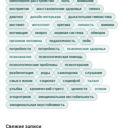
биполярное расстройство
боль
внимание
восприятие
восстановление здоровья
гипноз
диагноз
дизайн интерьера
дыхательная гимнастика
инстинкт
интеллект
критика
личность
мимики
мотивация
невроз
нервная система
обморок
организм человека
педантичность
пейн
потребности
потребность
психическое здоровье
психоанализ
психологическая помощь
психологические проблемы
психотерапия
реабилитация
роды
самооценка
слушание
смысл жизни
социопат
социофоб
талант
улыбка
хронический стресс
ценности
эгоизм
эгоцентризм
эмоциональная нестабильность
эмоциональная неустойчивость
Свежие записи