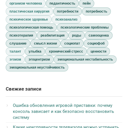
организм человека
педантичность
пейн
пластическая хирургия
потребности
потребность
психическое здоровье
психоанализ
психологическая помощь
психологические проблемы
психотерапия
реабилитация
роды
самооценка
слушание
смысл жизни
социопат
социофоб
талант
улыбка
хронический стресс
ценности
эгоизм
эгоцентризм
эмоциональная нестабильность
эмоциональная неустойчивость
Свежие записи
Ошибка обновления игровой приставки: почему
консоль зависает и как безопасно восстановить
систему
Какие неисправности телевизора можно устранить