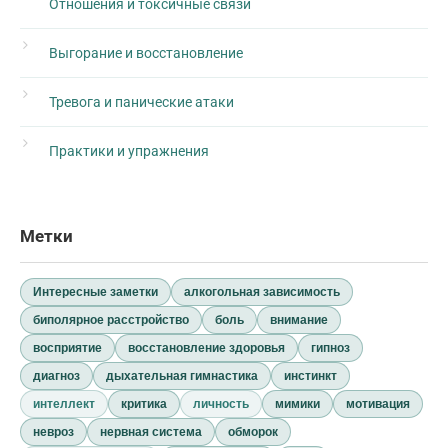
Отношения и токсичные связи
Выгорание и восстановление
Тревога и панические атаки
Практики и упражнения
Метки
Интересные заметки
алкогольная зависимость
биполярное расстройство
боль
внимание
восприятие
восстановление здоровья
гипноз
диагноз
дыхательная гимнастика
инстинкт
интеллект
критика
личность
мимики
мотивация
невроз
нервная система
обморок