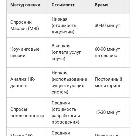
Метод оценки
Стоимость
Время
То
Низкая
Вы
Опросник
(стоимость
30-60 минут
(в
Маслач (MBI)
лицензии)
ин
Высокая
Ср
Коучинговые
60-90 минут
(оплата услуг
кв
сессии
на сессию
коуча)
ко
Низкая
Ср
Анализ HR-
(использование
Постоянный
(к
данных
существующих
мониторинг
по
систем)
Средняя
Опросы
(стоимость
Ср
15-30 минут
вовлеченности
разработки и
ка
проведения)
Средняя
Вы
Метод 360
Несколько