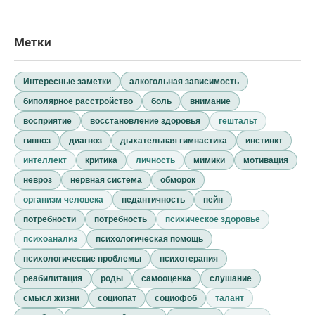
Метки
Интересные заметки
алкогольная зависимость
биполярное расстройство
боль
внимание
восприятие
восстановление здоровья
гештальт
гипноз
диагноз
дыхательная гимнастика
инстинкт
интеллект
критика
личность
мимики
мотивация
невроз
нервная система
обморок
организм человека
педантичность
пейн
потребности
потребность
психическое здоровье
психоанализ
психологическая помощь
психологические проблемы
психотерапия
реабилитация
роды
самооценка
слушание
смысл жизни
социопат
социофоб
талант