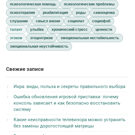
психологическая помощь
психологические проблемы
психотерапия
реабилитация
роды
самооценка
слушание
смысл жизни
социопат
социофоб
талант
улыбка
хронический стресс
ценности
эгоизм
эгоцентризм
эмоциональная нестабильность
эмоциональная неустойчивость
Свежие записи
Икра: виды, польза и секреты правильного выбора
Ошибка обновления игровой приставки: почему
консоль зависает и как безопасно восстановить
систему
Какие неисправности телевизора можно устранить
без замены дорогостоящей матрицы