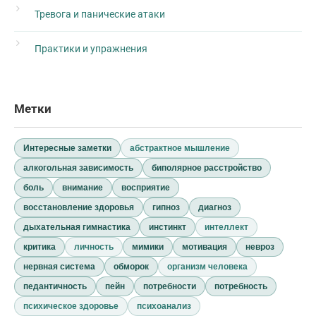
Тревога и панические атаки
Практики и упражнения
Метки
Интересные заметки
абстрактное мышление
алкогольная зависимость
биполярное расстройство
боль
внимание
восприятие
восстановление здоровья
гипноз
диагноз
дыхательная гимнастика
инстинкт
интеллект
критика
личность
мимики
мотивация
невроз
нервная система
обморок
организм человека
педантичность
пейн
потребности
потребность
психическое здоровье
психоанализ