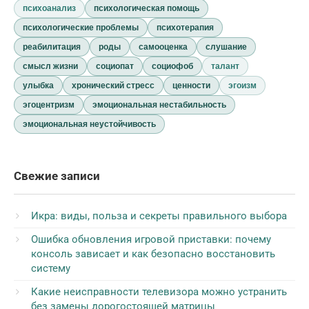
психоанализ
психологическая помощь
психологические проблемы
психотерапия
реабилитация
роды
самооценка
слушание
смысл жизни
социопат
социофоб
талант
улыбка
хронический стресс
ценности
эгоизм
эгоцентризм
эмоциональная нестабильность
эмоциональная неустойчивость
Свежие записи
Икра: виды, польза и секреты правильного выбора
Ошибка обновления игровой приставки: почему
консоль зависает и как безопасно восстановить
систему
Какие неисправности телевизора можно устранить
без замены дорогостоящей матрицы