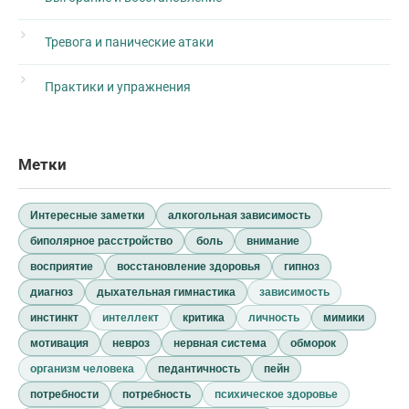
Тревога и панические атаки
Практики и упражнения
Метки
Интересные заметки
алкогольная зависимость
биполярное расстройство
боль
внимание
восприятие
восстановление здоровья
гипноз
диагноз
дыхательная гимнастика
зависимость
инстинкт
интеллект
критика
личность
мимики
мотивация
невроз
нервная система
обморок
организм человека
педантичность
пейн
потребности
потребность
психическое здоровье