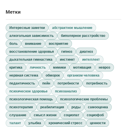
Метки
Интересные заметки
абстрактное мышление
алкогольная зависимость
биполярное расстройство
боль
внимание
восприятие
восстановление здоровья
гипноз
диагноз
дыхательная гимнастика
инстинкт
интеллект
критика
личность
мимики
мотивация
невроз
нервная система
обморок
организм человека
педантичность
пейн
потребности
потребность
психическое здоровье
психоанализ
психологическая помощь
психологические проблемы
психотерапия
реабилитация
роды
самооценка
слушание
смысл жизни
социопат
социофоб
талант
улыбка
хронический стресс
ценности