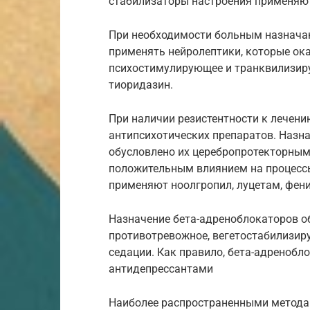
стабилизаторы настроения применяю
При необходимости больным назнача
применять нейролептики, которые ок
психостимулирующее и транквилизиру
тиоридазин.
При наличии резистентности к лечен
антипсихотических препаратов. Назн
обусловлено их церебропротекторным
положительным влиянием на процесс
применяют ноолгропил, луцетам, фени
Назначение бета-адреноблокаторов об
противотревожное, вегетостабилизиру
седации. Как правило, бета-адренобл
антидепрессантами
Наиболее распространенными метода