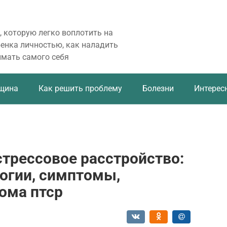
, которую легко воплотить на
бенка личностью, как наладить
имать самого себя
щина
Как решить проблему
Болезни
Интерес
трессовое расстройство:
логии, симптомы,
ома птср