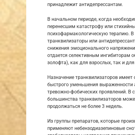
принадлежит антидепрессантам.
В начальном периоде, когда необход
перенесшим катастрофу или стихийны
психофармакологическую терапию. В 
транквилизаторы или антидепрессант
снижения эмоционального напряжения
отдается селективным ингибиторам об
золофта), как для взрослых, так и для
Назначение транквилизаторов имеет 
быстрого уменьшения выраженности а
тревожно-фобических проявлений. В с
большинства транквилизаторов может
продолжаться не более 3 недель.
Из группы препаратов, которые прои
применяют небензодиазепиновые снот