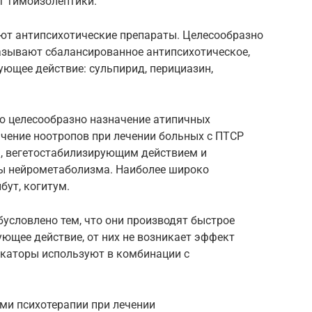
т тимоизолептики.
ют антипсихотические препараты. Целесообразно
азывают сбалансированное антипсихотическое,
ющее действие: сульпирид, перициазин,
ию целесообразно назначение атипичных
ачение ноотропов при лечении больных с ПТСР
, вегетостабилизирующим действием и
ы нейрометаболизма. Наиболее широко
бут, когитум.
условлено тем, что они производят быстрое
ющее действие, от них не возникает эффект
окаторы используют в комбинации с
ми психотерапии при лечении