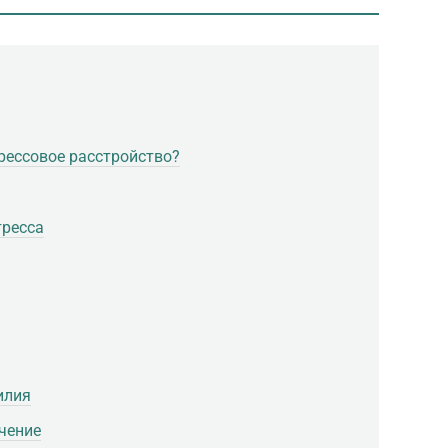
рессовое расстройство?
тресса
илия
чение