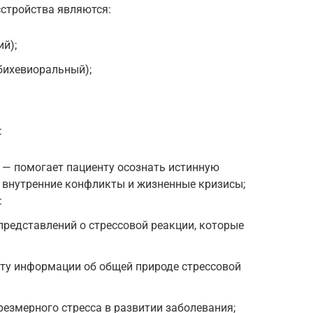
сстройства являются:
й);
бихевиоральный);
:
 — помогает пациенту осознать истинную
 внутренние конфликты и жизненные кризисы;
:
редставлений о стрессовой реакции, которые
ту информации об общей природе стрессовой
резмерного стресса в развитии заболевания;