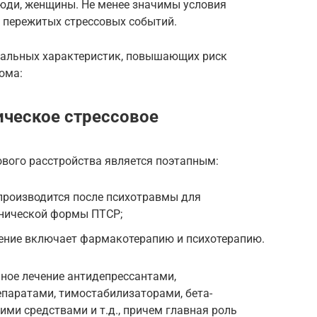
юди, женщины. Не менее значимы условия
е пережитых стрессовых событий.
альных характеристик, повышающих риск
ома:
ическое стрессовое
ового расстройства является поэтапным:
производится после психотравмы для
нической формы ПТСР;
чение включает фармакотерапию и психотерапию.
ное лечение антидепрессантами,
паратами, тимостабилизаторами, бета-
ми средствами и т.д., причем главная роль