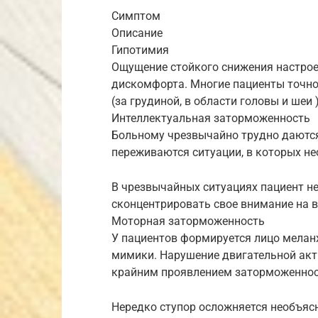
Симптом
Описание
Гипотимия
Ощущение стойкого снижения настрое
дискомфорта. Многие пациенты точн
(за грудиной, в области головы и шеи 
Интеллектуальная заторможенность
Больному чрезвычайно трудно даются
переживаются ситуации, в которых н
В чрезвычайных ситуациях пациент н
сконцентрировать свое внимание на 
Моторная заторможенность
У пациентов формируется лицо меланх
мимики. Нарушение двигательной ак
крайним проявлением заторможенно
Нередко ступор осложняется необъя