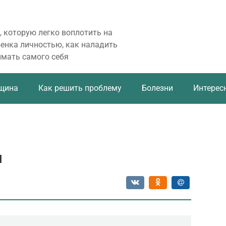
, которую легко воплотить на
бенка личностью, как наладить
имать самого себя
щина
Как решить проблему
Болезни
Интерес
я