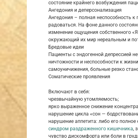
состояние крайнего возбуждения пац
Ангедония и деперсонализация
Ангедония – полная неспособность к
радоваться. На фоне данного состоя
изменение ощущения собственного «Я
окружающий их мир нереальным и пот
Бредовые идеи
Пациенты с эндогенной депрессией не
ничтожности и неспособности к жизн
самоуничижения, больные резко стан
Соматические проявления
Включают в себя:
чрезвычайную утомляемость;
ярко выраженное снижение концентра
нарушение цикла «сон — бодрствовани
нарушение аппетита: либо его полное 
синдром раздраженного кишечника
, 
чувство дискомфорта или боли в гру