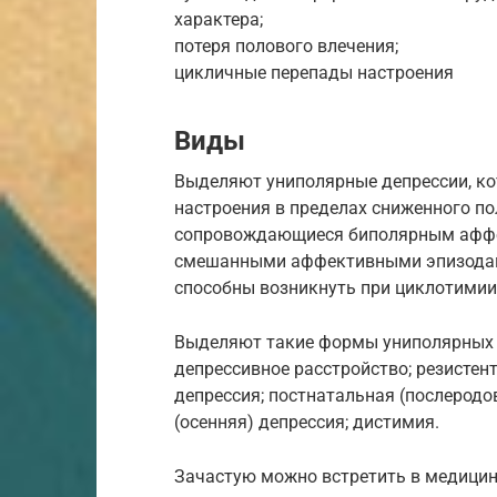
характера;
потеря полового влечения;
цикличные перепады настроения
Виды
Выделяют униполярные депрессии, ко
настроения в пределах сниженного по
сопровождающиеся биполярным аффе
смешанными аффективными эпизодам
способны возникнуть при циклотимии
Выделяют такие формы униполярных д
депрессивное расстройство; резистен
депрессия; постнатальная (послеродо
(осенняя) депрессия; дистимия.
Зачастую можно встретить в медицин