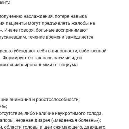
иента
 получению наслаждения, потеря навыка
ния пациенты могут предъявлять жалобы на
». Иначе говоря, больные воспринимают
ускневшим, течение времени замедляется
редко убеждают себя в виновности, собственной
и. Формируются так называемые идеи
овятся изолированными от социума
ции внимания и работоспособности;
е»;
отсутствие, либо наличие неукротимого голода,
запоры, нервная диарея («медвежья болезнь»);
ди, области головы и шеи сжимающего, давящего