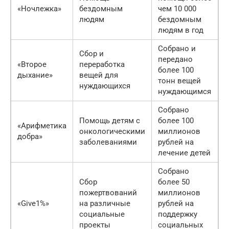
«Ночлежка»
бездомным
чем 10 000
людям
бездомным
людям в год
Собрано и
Сбор и
передано
«Второе
переработка
более 100
дыхание»
вещей для
тонн вещей
нуждающихся
нуждающимся
Собрано
Помощь детям с
более 100
«Арифметика
онкологическими
миллионов
добра»
заболеваниями
рублей на
лечение детей
Собрано
Сбор
более 50
пожертвований
миллионов
«Give1%»
на различные
рублей на
социальные
поддержку
проекты
социальных