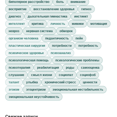
биполярное расстройство
боль
внимание
восприятие
восстановление здоровья
гипноз
диагноз
дыхательная гимнастика
инстинкт
интеллект
критика
личность
мимики
мотивация
невроз
нервная система
обморок
организм человека
педантичность
пейн
пластическая хирургия
потребности
потребность
психическое здоровье
психоанализ
психологическая помощь
психологические проблемы
психотерапия
реабилитация
роды
самооценка
слушание
смысл жизни
социопат
социофоб
талант
улыбка
хронический стресс
ценности
эгоизм
эгоцентризм
эмоциональная нестабильность
эмоциональная неустойчивость
Свежие записи