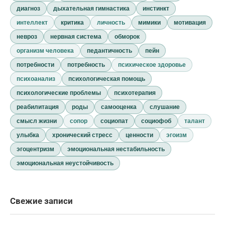
диагноз
дыхательная гимнастика
инстинкт
интеллект
критика
личность
мимики
мотивация
невроз
нервная система
обморок
организм человека
педантичность
пейн
потребности
потребность
психическое здоровье
психоанализ
психологическая помощь
психологические проблемы
психотерапия
реабилитация
роды
самооценка
слушание
смысл жизни
сопор
социопат
социофоб
талант
улыбка
хронический стресс
ценности
эгоизм
эгоцентризм
эмоциональная нестабильность
эмоциональная неустойчивость
Свежие записи