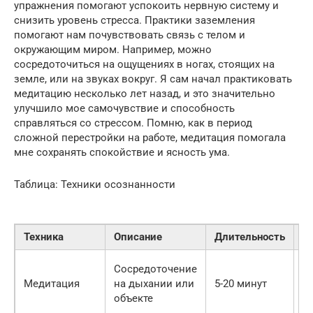
упражнения помогают успокоить нервную систему и
снизить уровень стресса. Практики заземления
помогают нам почувствовать связь с телом и
окружающим миром. Например, можно
сосредоточиться на ощущениях в ногах, стоящих на
земле, или на звуках вокруг. Я сам начал практиковать
медитацию несколько лет назад, и это значительно
улучшило мое самочувствие и способность
справляться со стрессом. Помню, как в период
сложной перестройки на работе, медитация помогала
мне сохранять спокойствие и ясность ума.
Таблица: Техники осознанности
Техника
Описание
Длительность
Э
С
Сосредоточение
ст
Медитация
на дыхании или
5-20 минут
у
объекте
к