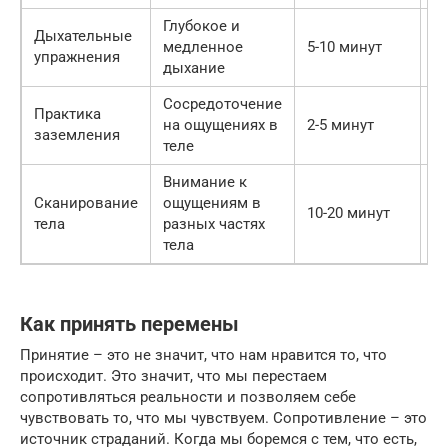
Глубокое и
У
Дыхательные
медленное
5-10 минут
н
упражнения
дыхание
с
Сосредоточение
В
Практика
на ощущениях в
2-5 минут
в
заземления
теле
м
Внимание к
О
Сканирование
ощущениям в
10-20 минут
те
тела
разных частях
н
тела
Как принять перемены
Принятие – это не значит, что нам нравится то, что
происходит. Это значит, что мы перестаем
сопротивляться реальности и позволяем себе
чувствовать то, что мы чувствуем. Сопротивление – это
источник страданий. Когда мы боремся с тем, что есть,