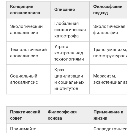
Концепция
Философский
Описание
апокалипсиса
подход
Глобальная
Экологический
Экологическая
экологическая
апокалипсис
философия
катастрофа
Утрата
Технологический
Трансгуманизм,
контроля над
апокалипсис
постструктурализ
технологиями
Крах
Социальный
цивилизации
Марксизм,
апокалипсис
и социальных
экзистенциализм
институтов
Практический
Философская
Применение в
совет
основа
жизни
Принимайте
Сосредоточьтесь