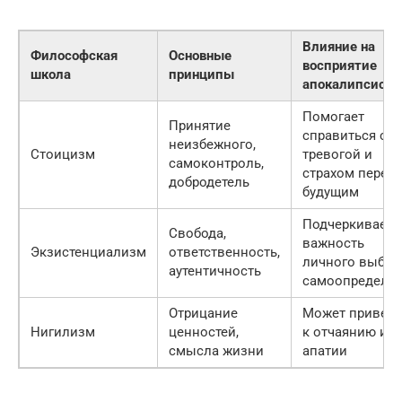
Влияние на
Философская
Основные
восприятие
школа
принципы
апокалипсиса
Помогает
Принятие
справиться с
неизбежного,
Стоицизм
тревогой и
самоконтроль,
страхом перед
добродетель
будущим
Подчеркивает
Свобода,
важность
Экзистенциализм
ответственность,
личного выбор
аутентичность
самоопределе
Отрицание
Может привест
Нигилизм
ценностей,
к отчаянию и
смысла жизни
апатии