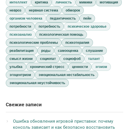
интеллект
критика
личность
мимики
мотивация
невроз
нервная система
обморок
организм человека
педантичность
пейн
потребности
потребность
психическое здоровье
психоанализ
психологическая помощь
психологические проблемы
психотерапия
реабилитация
роды
самооценка
слушание
смысл жизни
социопат
социофоб
талант
улыбка
хронический стресс
ценности
эгоизм
эгоцентризм
эмоциональная нестабильность
эмоциональная неустойчивость
Свежие записи
Ошибка обновления игровой приставки: почему
консоль зависает и как безопасно восстановить