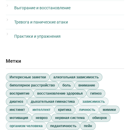
Выгорание и восстановление
Тревога и панические атаки
Практики и упражнения
Метки
Интересные заметки
алкогольная зависимость
биполярное расстройство
боль
внимание
восприятие
восстановление здоровья
гипноз
диагноз
дыхательная гимнастика
зависимость
инстинкт
интеллект
критика
личность
мимики
мотивация
невроз
нервная система
обморок
организм человека
педантичность
пейн