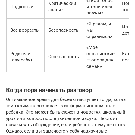
«Твой голос
Критический
Покро
Подростки
и твои идеи
анализ
тона
важны»
«Я рядом, и
Игно
Все возрасты
Безопасность
мы
детск
справимся»
«Мое
Родители
спокойствие
Катас
Осознанность
(для себя)
— опора для
вслух
семьи»
Когда пора начинать разговор
Оптимальное время для беседы наступает тогда, когда
тема климата возникает в информационном поле
ребенка. Это может быть сюжет в новостях, школьный
урок или вопрос после увиденной засухи. Не стоит
навязывать обсуждение, если ребенок к нему не готов.
Однако, если вы замечаете у себя навязчивые