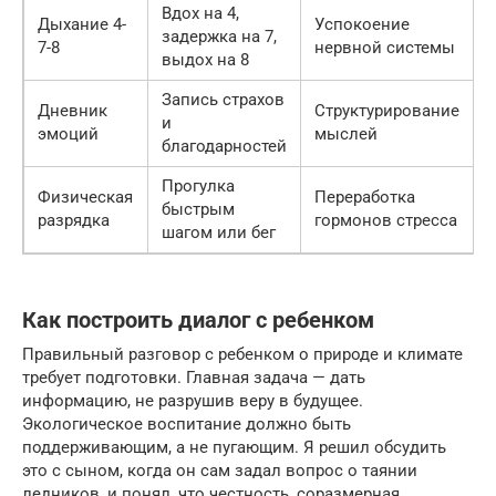
Вдох на 4,
Дыхание 4-
Успокоение
3
задержка на 7,
7-8
нервной системы
выдох на 8
Запись страхов
Дневник
Структурирование
и
эмоций
мыслей
благодарностей
Прогулка
Физическая
Переработка
3
быстрым
разрядка
гормонов стресса
шагом или бег
Как построить диалог с ребенком
Правильный разговор с ребенком о природе и климате
требует подготовки. Главная задача — дать
информацию, не разрушив веру в будущее.
Экологическое воспитание должно быть
поддерживающим, а не пугающим. Я решил обсудить
это с сыном, когда он сам задал вопрос о таянии
ледников, и понял, что честность, соразмерная