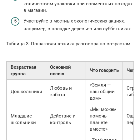
количеством упаковки при совместных походах
в магазин.
Участвуйте в местных экологических акциях,
например, в посадке деревьев или субботниках.
Таблица 3: Пошаговая техника разговора по возрастам
Возрастная
Основной
Что говорить
Чего 
группа
посыл
«Земля —
Любовь и
Страш
Дошкольники
наш общий
забота
гибел
дом»
«Мы можем
Младшие
Действие и
помочь
Ощуще
школьники
контроль
планете
перед
вместе»