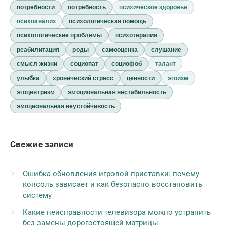
потребности
потребность
психическое здоровье
психоанализ
психологическая помощь
психологические проблемы
психотерапия
реабилитация
роды
самооценка
слушание
смысл жизни
социопат
социофоб
талант
улыбка
хронический стресс
ценности
эгоизм
эгоцентризм
эмоциональная нестабильность
эмоциональная неустойчивость
Свежие записи
Ошибка обновления игровой приставки: почему
консоль зависает и как безопасно восстановить
систему
Какие неисправности телевизора можно устранить
без замены дорогостоящей матрицы