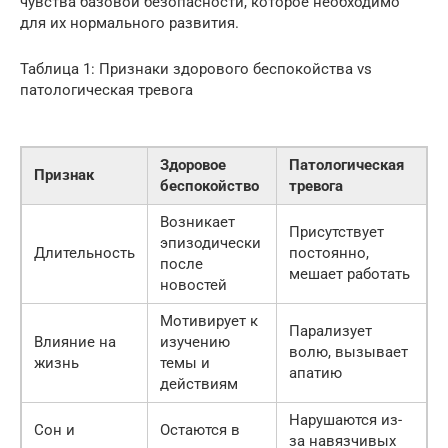
чувства базовой безопасности, которое необходимо
для их нормального развития.
Таблица 1: Признаки здорового беспокойства vs
патологическая тревога
Здоровое
Патологическая
Признак
беспокойство
тревога
Возникает
Присутствует
эпизодически
Длительность
постоянно,
после
мешает работать
новостей
Мотивирует к
Парализует
Влияние на
изучению
волю, вызывает
жизнь
темы и
апатию
действиям
Нарушаются из-
Сон и
Остаются в
за навязчивых