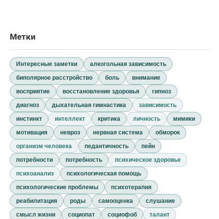
Метки
Интересные заметки
алкогольная зависимость
биполярное расстройство
боль
внимание
восприятие
восстановление здоровья
гипноз
диагноз
дыхательная гимнастика
зависимость
инстинкт
интеллект
критика
личность
мимики
мотивация
невроз
нервная система
обморок
организм человека
педантичность
пейн
потребности
потребность
психическое здоровье
психоанализ
психологическая помощь
психологические проблемы
психотерапия
реабилитация
роды
самооценка
слушание
смысл жизни
социопат
социофоб
талант