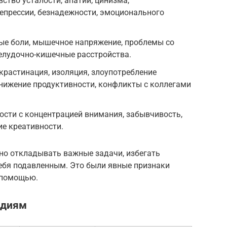
тво усталости, апатии, цинизма,
депрессии, безнадежности, эмоционального
ые боли, мышечное напряжение, проблемы со
елудочно-кишечные расстройства.
растинация, изоляция, злоупотребление
нижение продуктивности, конфликты с коллегами
сти с концентрацией внимания, забывчивость,
е креативности.
нно откладывать важные задачи, избегать
себя подавленным. Это были явные признаки
а помощью.
адиям