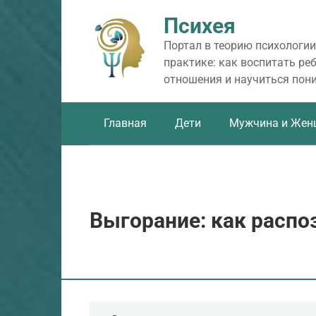
Перейти
Психея
к
контенту
Портал в теорию психологии
практике: как воспитать ре
отношения и научиться пон
Главная
Дети
Мужчина и Жен
Выгорание: как распо