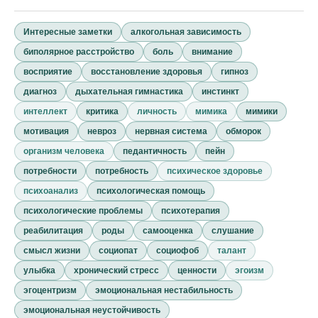
Интересные заметки
алкогольная зависимость
биполярное расстройство
боль
внимание
восприятие
восстановление здоровья
гипноз
диагноз
дыхательная гимнастика
инстинкт
интеллект
критика
личность
мимика
мимики
мотивация
невроз
нервная система
обморок
организм человека
педантичность
пейн
потребности
потребность
психическое здоровье
психоанализ
психологическая помощь
психологические проблемы
психотерапия
реабилитация
роды
самооценка
слушание
смысл жизни
социопат
социофоб
талант
улыбка
хронический стресс
ценности
эгоизм
эгоцентризм
эмоциональная нестабильность
эмоциональная неустойчивость