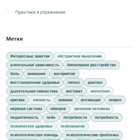
Практики и упражнения
Метки
Интересные заметки
абстрактное мышление
алкогольная зависимость
биполярное расстройство
боль
внимание
восприятие
восстановление здоровья
гипноз
диагноз
дыхательная гимнастика
инстинкт
интеллект
критика
личность
мимики
мотивация
невроз
нервная система
обморок
организм человека
педантичность
пейн
потребности
потребность
психическое здоровье
психоанализ
психологическая помощь
психологические проблемы