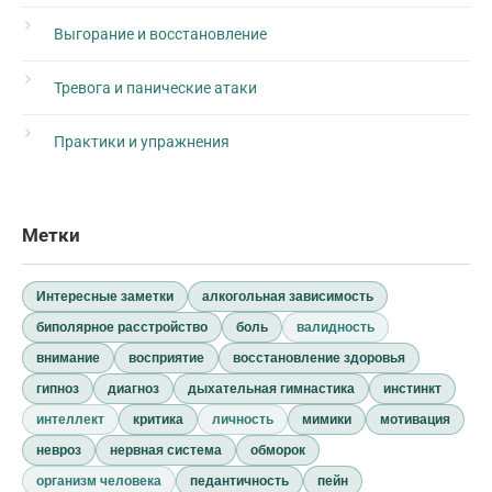
Выгорание и восстановление
Тревога и панические атаки
Практики и упражнения
Метки
Интересные заметки
алкогольная зависимость
биполярное расстройство
боль
валидность
внимание
восприятие
восстановление здоровья
гипноз
диагноз
дыхательная гимнастика
инстинкт
интеллект
критика
личность
мимики
мотивация
невроз
нервная система
обморок
организм человека
педантичность
пейн