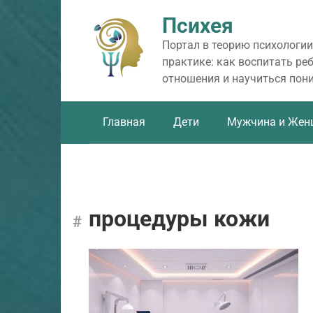
Перейти
Психея
к
контенту
Портал в теорию психологии
практике: как воспитать ре
отношения и научиться пон
Главная
Дети
Мужчина и Жен
процедуры кожи