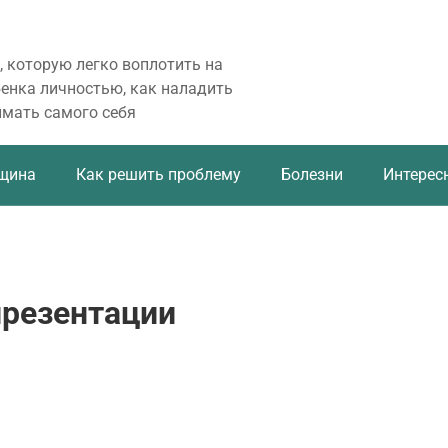
, которую легко воплотить на
бенка личностью, как наладить
имать самого себя
щина
Как решить проблему
Болезни
Интерес
резентации