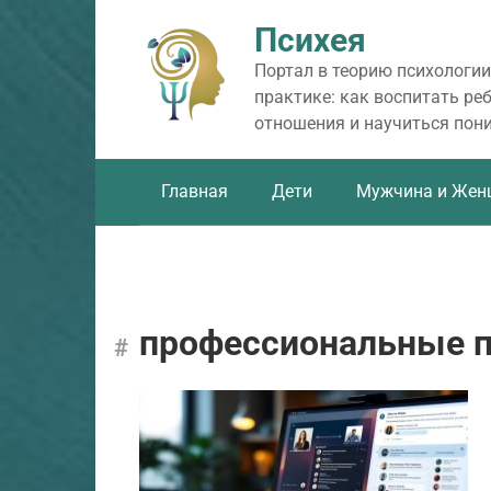
Перейти
Психея
к
контенту
Портал в теорию психологии
практике: как воспитать ре
отношения и научиться пон
Главная
Дети
Мужчина и Жен
профессиональные п