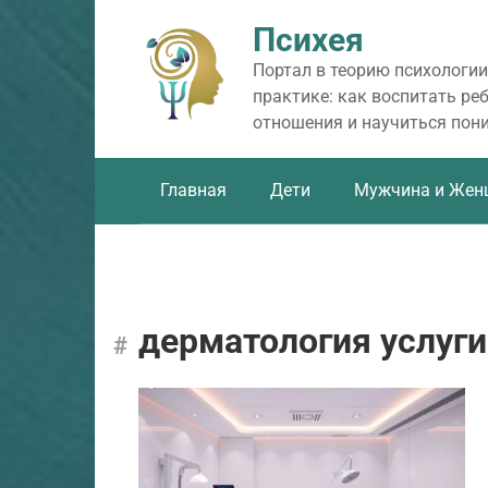
Перейти
Психея
к
контенту
Портал в теорию психологии
практике: как воспитать ре
отношения и научиться пон
Главная
Дети
Мужчина и Жен
дерматология услуги