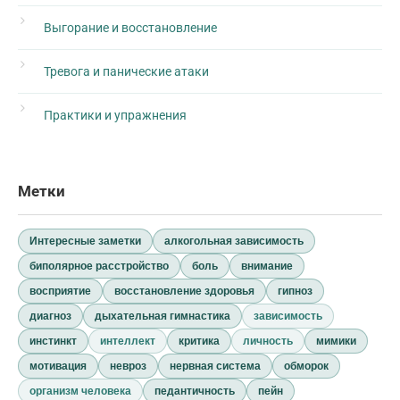
Выгорание и восстановление
Тревога и панические атаки
Практики и упражнения
Метки
Интересные заметки
алкогольная зависимость
биполярное расстройство
боль
внимание
восприятие
восстановление здоровья
гипноз
диагноз
дыхательная гимнастика
зависимость
инстинкт
интеллект
критика
личность
мимики
мотивация
невроз
нервная система
обморок
организм человека
педантичность
пейн