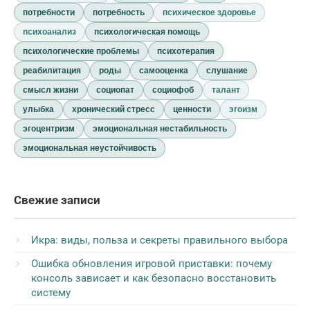
потребности
потребность
психическое здоровье
психоанализ
психологическая помощь
психологические проблемы
психотерапия
реабилитация
роды
самооценка
слушание
смысл жизни
социопат
социофоб
талант
улыбка
хронический стресс
ценности
эгоизм
эгоцентризм
эмоциональная нестабильность
эмоциональная неустойчивость
Свежие записи
Икра: виды, польза и секреты правильного выбора
Ошибка обновления игровой приставки: почему
консоль зависает и как безопасно восстановить
систему