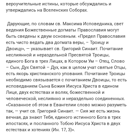
вероучительные истины, которые обсуждались и
утверждались на Вселенских Соборах.
Дарующие, по словам св. Максима Исповедника, свет
ведения Божественные догматы Православия могут
быть сведены к двум основным. «Предел Православия
есть чисто ведать два догмата веры, – Троицу и
Двоицу», — указывает св. Григорий Синаит. Почитание
неслиянной и нераздельной Пресвятой Троицы,
единого Бога в трех Лицах, в Котором Ум – Отец, Слово
– Сын, Дух Святой – Дух, как в целом учат святые Отцы,
есть якорь христианского упования. Почитание Троицы
необходимо связывается с почитанием Двоицы, то есть
исповеданием Сына Божия Иисуса Христа в едином
Лице, двух естествах и волях, божественной и
человеческой, неслиянно и нераздельно соединенных.
«Сказанное об этом в Евангелии слово можно разуметь
так, — учит св. Григорий Синаит. — Сия же есть жизнь
вечная, да знают Тебя, единого истинного Бога в трех
ипостасях, и посланного Тобою Иисуса Христа в двух
естествах и хотениях (Ин. 17, 3)».