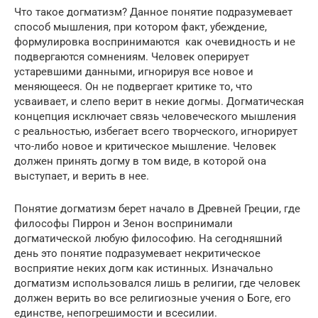
Что такое догматизм? Данное понятие подразумевает
способ мышления, при котором факт, убеждение,
формулировка воспринимаются как очевидность и не
подвергаются сомнениям. Человек оперирует
устаревшими данными, игнорируя все новое и
меняющееся. Он не подвергает критике то, что
усваивает, и слепо верит в некие догмы. Догматическая
концепция исключает связь человеческого мышления
с реальностью, избегает всего творческого, игнорирует
что-либо новое и критическое мышление. Человек
должен принять догму в том виде, в которой она
выступает, и верить в нее.
Понятие догматизм берет начало в Древней Греции, где
философы Пиррон и Зенон воспринимали
догматической любую философию. На сегодняшний
день это понятие подразумевает некритическое
восприятие неких догм как истинных. Изначально
догматизм использовался лишь в религии, где человек
должен верить во все религиозные учения о Боге, его
единстве, непогрешимости и всесилии.