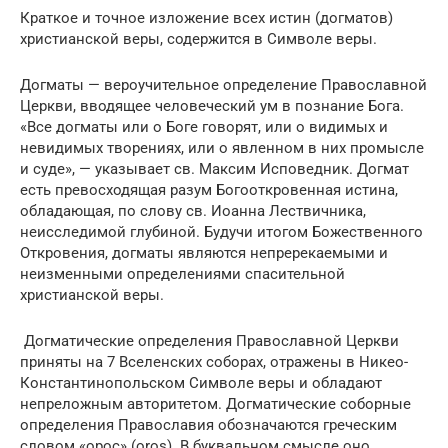
Краткое и точное изложение всех истин (догматов)
христианской веры, содержится в Символе веры.
Догматы — вероучительное определение Православной
Церкви, вводящее человеческий ум в познание Бога.
«Все догматы или о Боге говорят, или о видимых и
невидимых творениях, или о явленном в них промысле
и суде», — указывает св. Максим Исповедник. Догмат
есть превосходящая разум Богооткровенная истина,
обладающая, по слову св. Иоанна Лествичника,
неисследимой глубиной. Будучи итогом Божественного
Откровения, догматы являются непререкаемыми и
неизменными определениями спасительной
христианской веры.
Догматические определения Православной Церкви
приняты на 7 Вселенских соборах, отражены в Никео-
Константинопольском Символе веры и обладают
непреложным авторитетом. Догматические соборные
определения Православия обозначаются греческим
словом «орос» (oros). В буквальном смысле оно