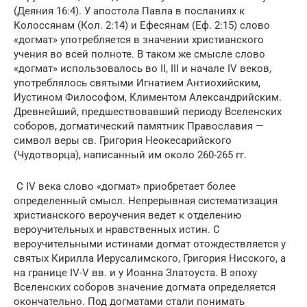
(Деяния 16:4). У апостола Павла в посланиях к
Колоссянам (Кол. 2:14) и Ефесянам (Еф. 2:15) слово
«догмат» употребляется в значении христианского
учения во всей полноте. В таком же смысле слово
«догмат» использовалось во II, III и начале IV веков,
употреблялось святыми Игнатием Антиохийским,
Иустином Философом, Климентом Александрийским.
Древнейший, предшествовавший периоду Вселенских
соборов, догматический памятник Православия —
символ веры св. Григория Неокесарийского
(Чудотворца), написанный им около 260-265 гг.
С IV века слово «догмат» приобретает более
определенный смысл. Непрерывная систематизация
христианского вероучения ведет к отделению
вероучительных и нравственных истин. С
вероучительными истинами догмат отождествляется у
святых Кирилла Иерусалимского, Григория Нисского, а
на границе IV-V вв. и у Иоанна Златоуста. В эпоху
Вселенских соборов значение догмата определяется
окончательно. Под догматами стали понимать