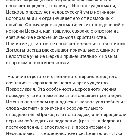
означает «предел», «границу». Используя догматы,
Церковь определяет человеческий ум в истинном
Богопознании и ограничивает его от возможных
ошибок. Формулировка догматических определений в
истории Церкви, как правило, связана с ответом на
еретические искажения смысла христианства.
Принятие догматов не означает введения новых истин.
Догматы всегда раскрывают изначальное, единое и
целостное учение Церкви применительно к новым
вопросам и обстоятельствам.
Наличие строгого и отчетливого вероисповедного
сознания — характерная черта и преимущество
Православия. Эта особенность церковного учения
восходит уже ко временам апостольской проповеди.
Именно апостолам принадлежит первое употребление
слова «догмат» в значении вероучительного
определения. «Проходя же по городам, они передавали
верным соблюдать определения (греч. — ta dogmata),
постановленные апостолами и пресвитерами в
Иерусалиме», — свидетельствует св. Евангелист Лука