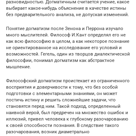
разновидностью. Догматичным считается учение, какое
выбирает какое-нибудь объяснение в качестве истины
без предварительного анализа, не допуская изменений.
Понятие догматизм после Зенона и Перрона изучало
много мыслителей. Философ И.Кант определял его не
как всю философию в целом, а как некоторое познание
не ориентированное на исследование его условий и
возможностей. Гегель, один из творцов диалектической
философии, понимал догматизм как абстрактное
мышление.
Философский догматизм проистекает из ограниченного
восприятия и доверчивости к тому, что без особой
подготовки с элементарными знаниями, он может
постичь истину и решить сложнейшие задачи, что
становятся перед ним. Такой подход, определенный
наивной верой, был предречен на множество ошибок и
иллюзий, привел человека к глубокому разочарованию
к своей способности познания. В следствие такого
разочарования, возник диаметрально