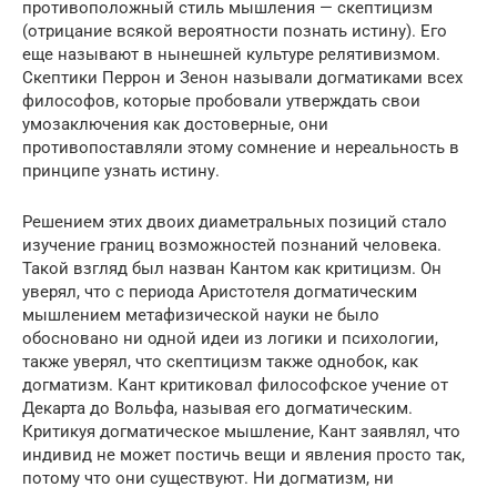
противоположный стиль мышления — скептицизм
(отрицание всякой вероятности познать истину). Его
еще называют в нынешней культуре релятивизмом.
Скептики Перрон и Зенон называли догматиками всех
философов, которые пробовали утверждать свои
умозаключения как достоверные, они
противопоставляли этому сомнение и нереальность в
принципе узнать истину.
Решением этих двоих диаметральных позиций стало
изучение границ возможностей познаний человека.
Такой взгляд был назван Кантом как критицизм. Он
уверял, что с периода Аристотеля догматическим
мышлением метафизической науки не было
обосновано ни одной идеи из логики и психологии,
также уверял, что скептицизм также однобок, как
догматизм. Кант критиковал философское учение от
Декарта до Вольфа, называя его догматическим.
Критикуя догматическое мышление, Кант заявлял, что
индивид не может постичь вещи и явления просто так,
потому что они существуют. Ни догматизм, ни