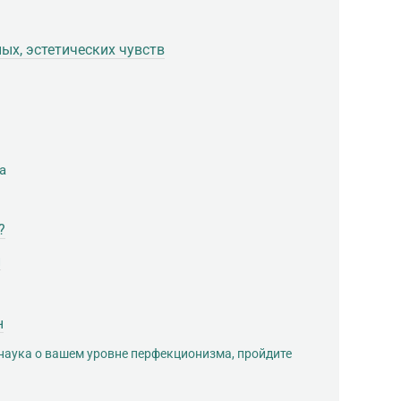
ых, эстетических чувств
а
?
й
н
 наука о вашем уровне перфекционизма, пройдите