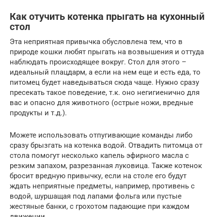
Как отучить котенка прыгать на кухонный
стол
Эта неприятная привычка обусловлена тем, что в
природе кошки любят прыгать на возвышения и оттуда
наблюдать происходящее вокруг. Стол для этого –
идеальный плацдарм, а если на нем еще и есть еда, то
питомец будет наведываться сюда чаще. Нужно сразу
пресекать такое поведение, т.к. оно негигиенично для
вас и опасно для животного (острые ножи, вредные
продукты и т.д.).
Можете использовать отпугивающие команды либо
сразу брызгать на котенка водой. Отвадить питомца от
стола помогут несколько капель эфирного масла с
резким запахом, разрезанная луковица. Также котенок
бросит вредную привычку, если на столе его будут
ждать неприятные предметы, например, противень с
водой, шуршащая под лапами фольга или пустые
жестяные банки, с грохотом падающие при каждом
движении.