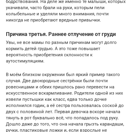
бодрствования. На деле же именно те малыши, которых
укачивали, часто брали на руки, которым пели
колыбельные и уделяли много внимания, почти
никогда не приобретают вредные привычки.
Причина третья. Раннее отлучение от груди
Увы, не все мамы по разным причинам могут долго
кормить детей грудью. А это тоже повышает
вероятность приобретения склонности к
аутостимуляциям.
В моём близком окружении был яркий пример такого
случая. Две двоюродные сестрёнки были почти
ровесницами и обеих пришлось рано перевести на
искусственное вскармливание. Родители одной из них
извели пустышки как класс, едва только дочке
исполнился годик, а её сестра пользовалась соской до
двух с половиной лет. Первая девочка вскоре начала
тянуть в рот буквально всё, что попадалось под руку.
Дошло даже до того, что она начала грызть карандаши,
ручки, пластиковые ложки и, если взрослые не