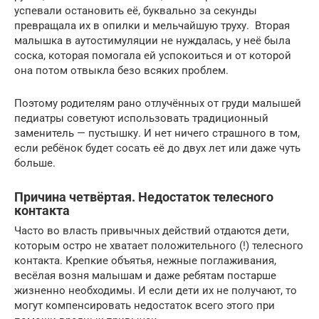
успевали остановить её, буквально за секунды
превращала их в опилки и мельчайшую труху. Вторая
малышка в аутостимуляции не нуждалась, у неё была
соска, которая помогала ей успокоиться и от которой
она потом отвыкла безо всяких проблем.
Поэтому родителям рано отлучённых от груди малышей
педиатры советуют использовать традиционный
заменитель — пустышку. И нет ничего страшного в том,
если ребёнок будет сосать её до двух лет или даже чуть
больше.
Причина четвёртая. Недостаток телесного
контакта
Часто во власть привычных действий отдаются дети,
которым остро не хватает положительного (!) телесного
контакта. Крепкие объятья, нежные поглаживания,
весёлая возня малышам и даже ребятам постарше
жизненно необходимы. И если дети их не получают, то
могут компенсировать недостаток всего этого при