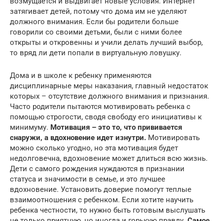
возмущается и выдвигает новые условия. Интернет
затягивает детей, потому что дома им не уделяют
должного внимания. Если бы родители больше
говорили со своими детьми, были с ними более
открыты и откровенны и учили делать лучший выбор,
то вряд ли дети попали в виртуальную ловушку.
Дома и в школе к ребенку применяются
дисциплинарные меры наказания, главный недостаток
которых – отсутствие должного внимания и признания.
Часто родители пытаются мотивировать ребенка с
помощью строгости, сводя свободу его инициативы к
минимуму.
Мотивация – это то, что прививается
снаружи, а вдохновение идет изнутри.
Мотивировать
можно сколько угодно, но эта мотивация будет
недолговечна, вдохновение может длиться всю жизнь.
Дети с самого рождения нуждаются в признании
статуса и значимости в семье, и это лучшее
вдохновение. Установить доверие помогут теплые
взаимоотношения с ребенком. Если хотите научить
ребенка честности, то нужно быть готовым выслушать
не только приятную, но иногда и горькую правду.
Самое