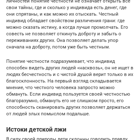
личностей понятие честности не означает открыть все
свои тайны, где и сколько у индивида есть денег, где
они спрятаны, и как можно их отыскать. Честный
индивид обладает свойством различения грани: где
можно сказать истину, а когда лучше промолчать. Его
совесть не позволяет откинуть доброту и забыть о
переживаниях других. Она позволяет делать упор
сначала на доброту, потом уже быть честным.
Понятие честности подразумевает, что индивид
способен видеть других людей «насквозь», он не ищет в
людях бесчестность и с чистой душой верит только в их
благосклонность. На первый взгляд складывается
мнение, что честного человека запросто можно
обмануть. Если индивид пользуется своей честностью
благоразумно, обмануть его не слишком просто, его
способность сканировать других позволяет держаться
от людей злых помыслом подальше.
Истоки детской лжи
В силу своей природы дети склонны говорить правду.