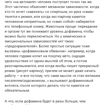
чего «на автомате» человек поступает точно так же.
Этот частично объясняет механизм зависимости: когда
кто-то хочет «завязать» со спиртным, но рука «сама»
тянется к рюмке, или когда экс-партнер кажется
человеком неприятным, но «само собой» набирается
его телефонный номер. Животным проще: переедание
и оргазм тут же понижают уровень дофамина, чтобы
можно было переключиться. Но у химических и
эмоциональных зависимостей нет таких
«предохранителей». Более простые ситуации тоже
вызваны «дофаминовым обманом»: например, когда
человек годами копит на покупку авто, ощущая
удовольствие от одних мыслей об этом, а потом
разочаровывается, или когда якобы пишет прекрасный
роман (рисует картину), причем не может даже начать
работу — и все потому, что сами мысли «я стал великим
писателем\художником…» вызывают дофаминовый
всплеск, после которого делать что-то кажется не
обязательным.
А что, если дофамина будет в разы больше, чем