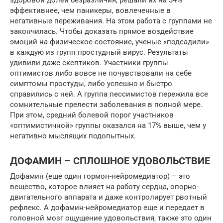
здоровой долей безразличия, решали их на 34%
эффективнее, чем паникеры, вовлеченные в
негативные переживания. На этом работа с группами не
закончилась. Чтобы доказать прямое воздействие
эмоций на физическое состояние, ученые «подсадили»
в каждую из групп простудный вирус. Результаты
удивили даже скептиков. Участники группы
оптимистов либо вовсе не почувствовали на себе
симптомы простуды, либо успешно и быстро
справились с ней. А группа пессимистов пережила все
сомнительные прелести заболевания в полной мере.
При этом, средний болевой порог участников
«оптимистичной» группы оказался на 17% выше, чем у
негативно мыслящих подопытных.
ДОФАМИН – СПЛОШНОЕ УДОВОЛЬСТВИЕ
Дофамин (еще один гормон-нейромедиатор) – это
вещество, которое влияет на работу сердца, опорно-
двигательного аппарата и даже контролирует рвотный
рефлекс. А дофамин-нейромедиатор еще и передает в
головной мозг ощущение удовольствия, также это один