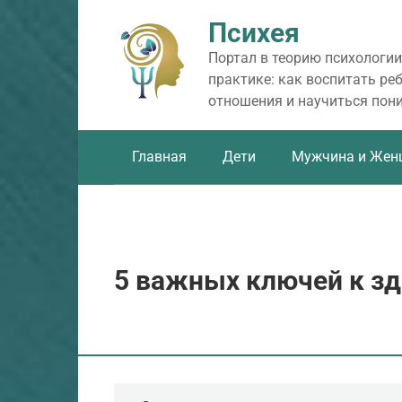
Перейти
Психея
к
контенту
Портал в теорию психологии
практике: как воспитать ре
отношения и научиться пон
Главная
Дети
Мужчина и Жен
5 важных ключей к з