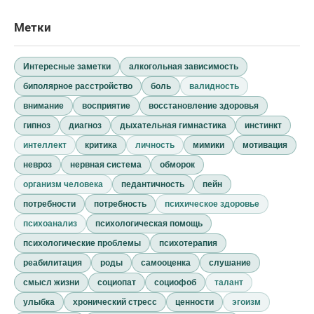
Метки
Интересные заметки
алкогольная зависимость
биполярное расстройство
боль
валидность
внимание
восприятие
восстановление здоровья
гипноз
диагноз
дыхательная гимнастика
инстинкт
интеллект
критика
личность
мимики
мотивация
невроз
нервная система
обморок
организм человека
педантичность
пейн
потребности
потребность
психическое здоровье
психоанализ
психологическая помощь
психологические проблемы
психотерапия
реабилитация
роды
самооценка
слушание
смысл жизни
социопат
социофоб
талант
улыбка
хронический стресс
ценности
эгоизм