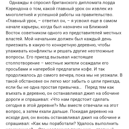
Однажды я спросил британского дипломата лорда
Кэрендона о том, какой главный урок он извлек из
многолетней и успешной работы на правительство.
«Главный урок, – ответил он, – я усвоил еще в самом
начале карьеры, когда был назначен на Ближний
Восток советником одного из представителей местных
властей. Мой начальник должен был каждый день
приезжать в какую-то конкретную деревню, чтобы
улаживать конфликты и решать другие неотложные
вопросы. Его приезд вызывал настоящее
столпотворение – местные жители осаждали его
просьбами и наперебой предлагали кофе. И так
продолжалось до самого вечера, пока мы не уезжали. В
такой обстановке он легко мог забыть о цели приезда,
если бы не одна простая привычка… Перед тем как
въехать в деревню, он останавливал джип на обочине
дороги и спрашивал: «Что нам предстоит сделать
сегодня в этой деревне?» Мы вместе отвечали на этот
вопрос, а затем ехали дальше. Покидая деревню на
исходе дня, он вновь останавливал джип на обочине и
спрашивал: «Как мы поработали? Удалось выполнить