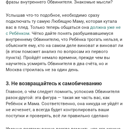
фразы внутреннего Обвинителя. Знакомые мысли?
Услышав что-то подобное, необходимо сразу
подключать ту самую Любящую Маму, которая кутала
вас в плед. Только теперь общаться она
должна уже не
с Ребёнком
. Чётко дайте понять разбушевавшемуся
внутреннему Обвинителю, что Ребёнка трогать нельзя, и
объясните ему, кто на самом деле виноват и виноват ли
(в этом поможет анализ по вопросам из первого
пункта). Пройдёт немало времени, прежде чем вы
научитесь усмирять Обвинителя в два счёта, но и
Москва строилась не за один день.
3. Не возвращайтесь к самобичеванию
Главное, о чём следует помнить, успокоив Обвинителя
разок-другой: эта фигура — такая же часть вас, как
Ребёнок и Мама. Соответственно, она никуда не уйдёт и
не исчезнет, а всегда будет контролировать ваши
поступки и проверять, всё ли правильно сделано
Именно поэтому важно всегда помнить, что его можно