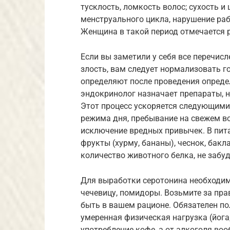
тусклость, ломкость волос; сухость и
менструального цикла, нарушение раб
Женщина в такой период отмечается 
Если вы заметили у себя все перечисл
злость, вам следует нормализовать 
определяют после проведения опреде
эндокринолог назначает препараты,
Этот процесс ускоряется следующими
режима дня, пребывание на свежем во
исключение вредных привычек. В пит
фрукты (хурму, бананы), чеснок, бак
количество животного белка, не забуд
Для выработки серотонина необходимо
чечевицу, помидоры. Возьмите за пр
быть в вашем рационе. Обязателен п
умеренная физическая нагрузка (йога, 
употребление кофе, а от алкоголя во